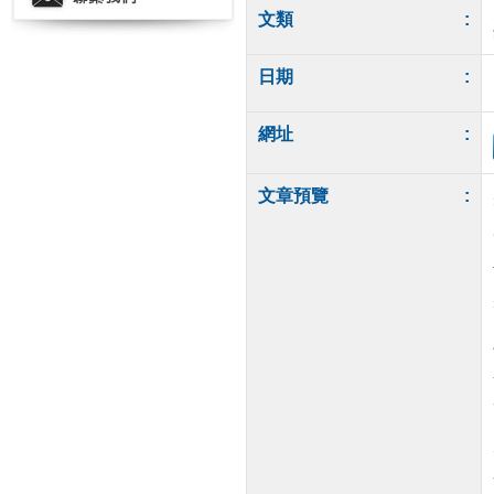
文類
:
日期
:
網址
:
文章預覽
: