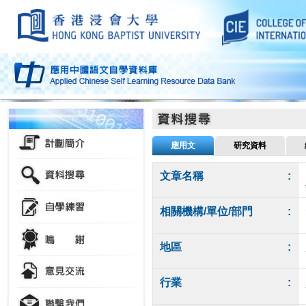
應用文
研究資料
文章名稱
:
相關機構/單位/部門
:
地區
:
行業
: