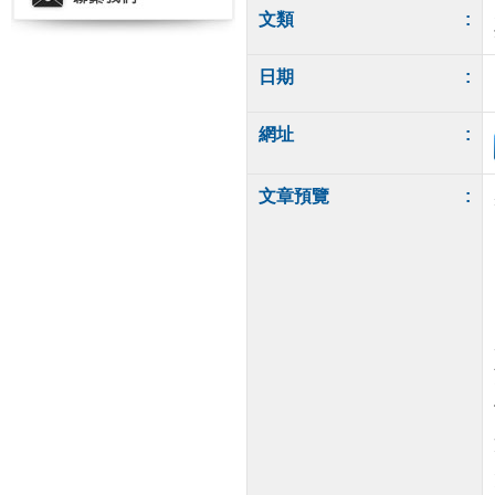
文類
:
日期
:
網址
:
文章預覽
: