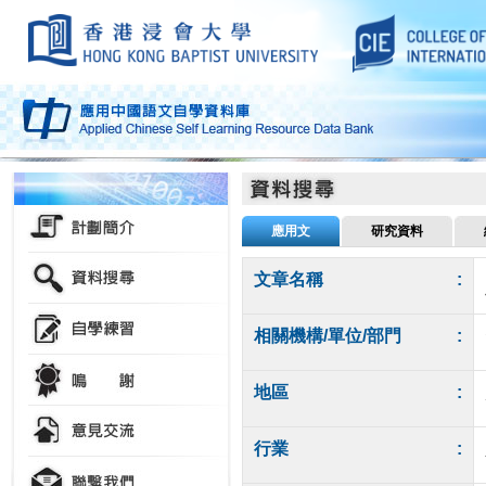
應用文
研究資料
文章名稱
:
相關機構/單位/部門
:
地區
:
行業
: