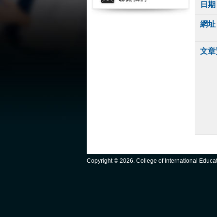
日期
網址
文章
Copyright ©
2026. College of International Educ