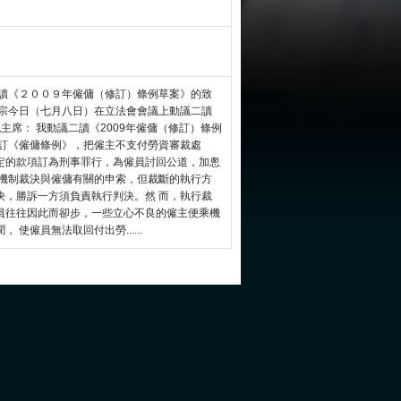
二讀《２００９年僱傭（修訂）條例草案》的致
建宗今日（七月八日）在立法會會議上動議二讀
主席： 我動議二讀《2009年僱傭（修訂）條例
修訂《僱傭條例》，把僱主不支付勞資審裁處
定的款項訂為刑事罪行，為僱員討回公道，加悤
的機制裁決與僱傭有關的申索，但裁斷的執行方
決，勝訴一方須負責執行判決。然 而，執行裁
員往往因此而卻步，一些立心不良的僱主便乘機
使僱員無法取回付出勞......