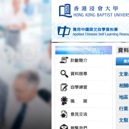
應
文章
相關
地區
行業
文類