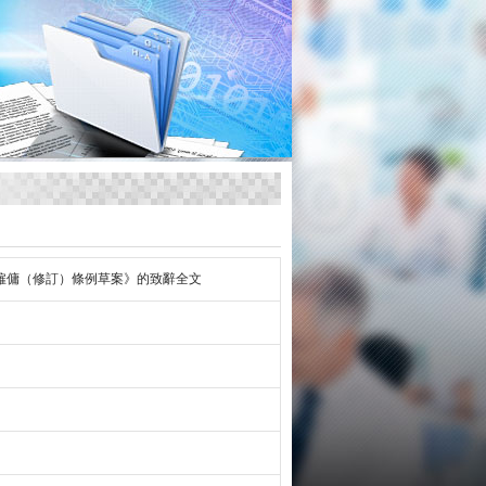
僱傭（修訂）條例草案》的致辭全文