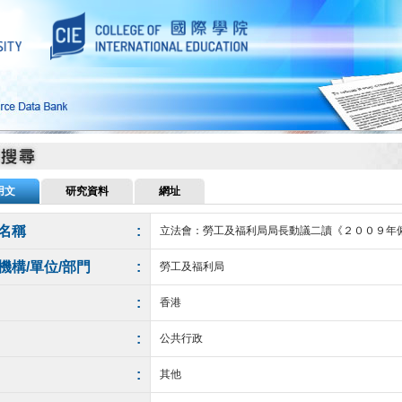
用文
研究資料
網址
名稱
:
立法會：勞工及福利局局長動議二讀《２００９年
機構/單位/部門
:
勞工及福利局
:
香港
:
公共行政
:
其他