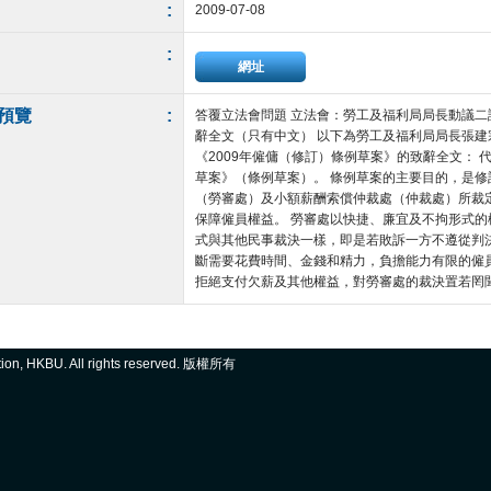
:
2009-07-08
:
網址
預覽
:
答覆立法會問題 立法會：勞工及福利局局長動議
辭全文（只有中文） 以下為勞工及福利局局長張
《2009年僱傭（修訂）條例草案》的致辭全文： 代
草案》（條例草案）。 條例草案的主要目的，是
（勞審處）及小額薪酬索償仲裁處（仲裁處）所裁
保障僱員權益。 勞審處以快捷、廉宜及不拘形式
式與其他民事裁決一樣，即是若敗訴一方不遵從判
斷需要花費時間、金錢和精力，負擔能力有限的僱
拒絕支付欠薪及其他權益，對勞審處的裁決置若罔聞， 
ation, HKBU. All rights reserved. 版權所有