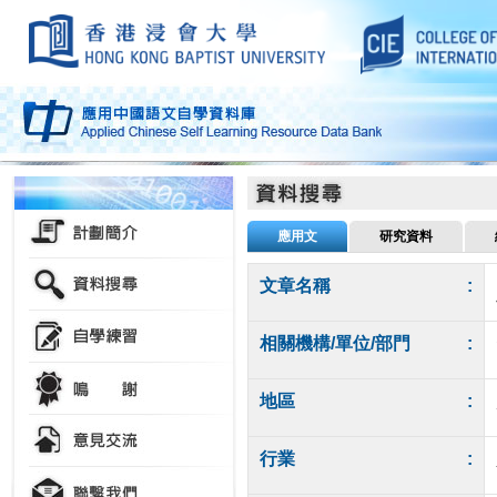
應用文
研究資料
文章名稱
:
相關機構/單位/部門
:
地區
:
行業
: