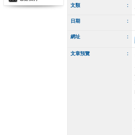
文類
:
日期
:
網址
:
文章預覽
: