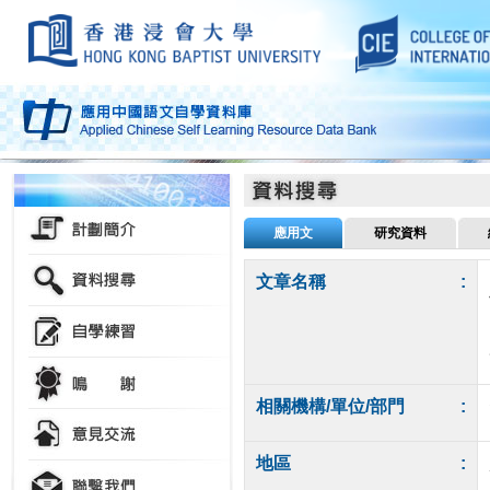
應用文
研究資料
文章名稱
:
相關機構/單位/部門
:
地區
: