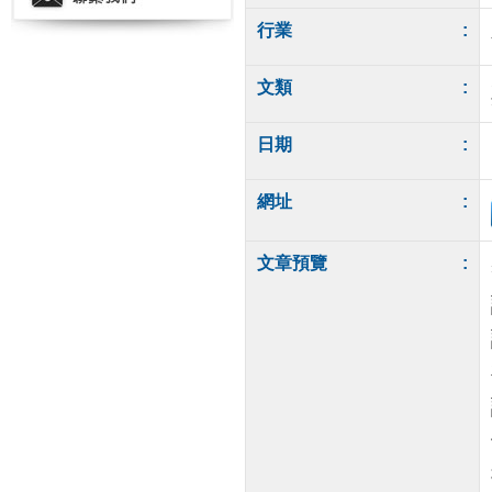
行業
:
文類
:
日期
:
網址
:
文章預覽
: