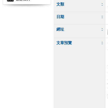
文類
:
日期
:
網址
:
文章預覽
: