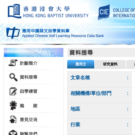
應用文
研究資料
文章名稱
:
相關機構/單位/部門
:
地區
:
行業
: