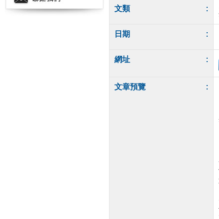
文類
:
日期
:
網址
:
文章預覽
: