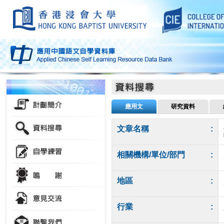
應用文
研究資料
文章名稱
:
相關機構/單位/部門
:
地區
:
行業
: