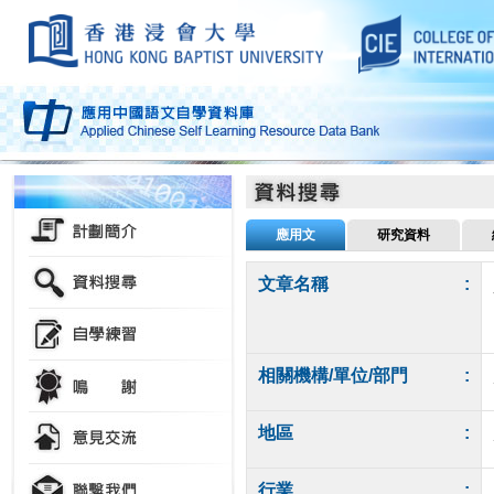
應用文
研究資料
文章名稱
:
相關機構/單位/部門
:
地區
:
行業
: