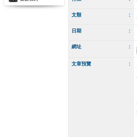
文類
:
日期
:
網址
:
文章預覽
: