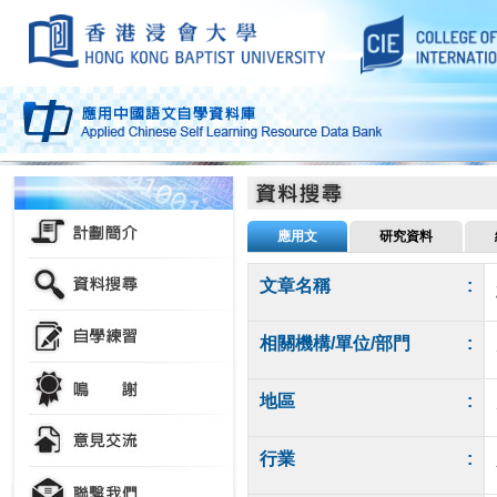
應用文
研究資料
文章名稱
:
相關機構/單位/部門
:
地區
:
行業
: