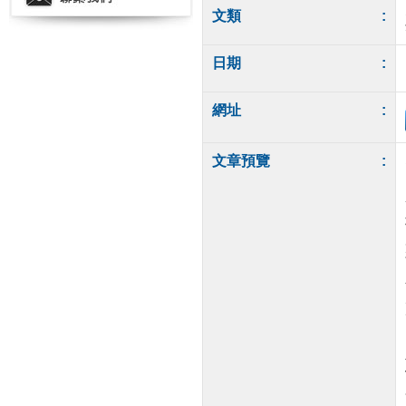
文類
:
日期
:
網址
:
文章預覽
: