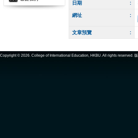
日期
:
網址
:
文章預覽
:
Copyright ©
2026. College of International Education, HKBU. All rights reserve