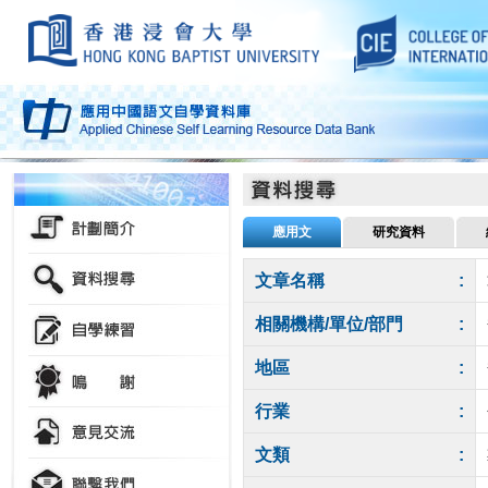
應用文
研究資料
文章名稱
:
相關機構/單位/部門
:
地區
:
行業
:
文類
: