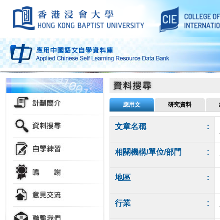
應用文
研究資料
文章名稱
:
相關機構/單位/部門
:
地區
:
行業
: