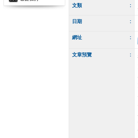
文類
:
日期
:
網址
:
文章預覽
: