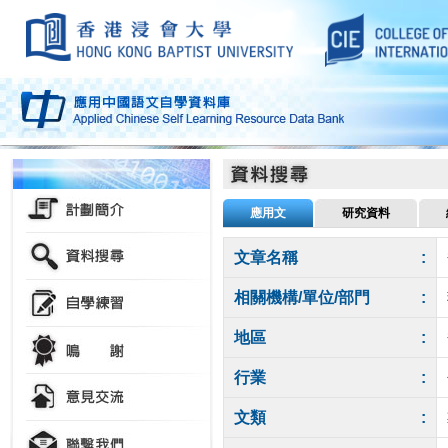
應用文
研究資料
文章名稱
:
相關機構/單位/部門
:
地區
:
行業
:
文類
: