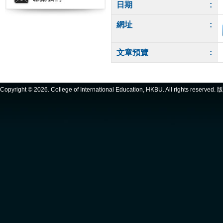
日期
:
網址
:
文章預覽
:
Copyright ©
2026. College of International Education, HKBU. All rights reserve