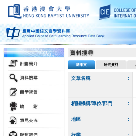
應用文
研究資料
文章名稱
:
相關機構/單位/部門
:
地區
:
行業
: