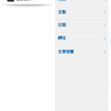
文類
:
日期
:
網址
:
文章預覽
: