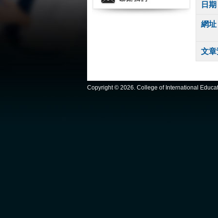
日期
網址
文章
Copyright ©
2026. College of International Educ