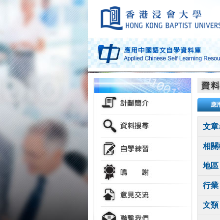
應
文章
相關
地區
行業
文類