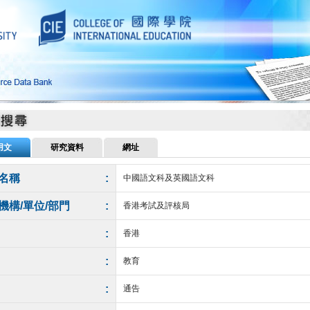
用文
研究資料
網址
名稱
:
中國語文科及英國語文科
機構/單位/部門
:
香港考試及評核局
:
香港
:
教育
:
通告