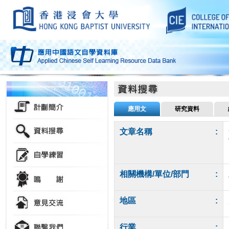
應用文
研究資料
文章名稱
:
相關機構/單位/部門
:
地區
:
行業
: