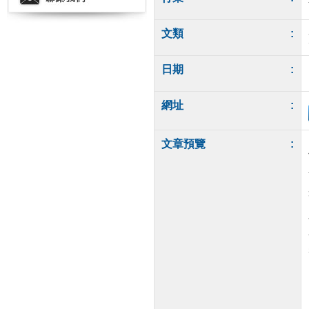
文類
:
日期
:
網址
:
文章預覽
: