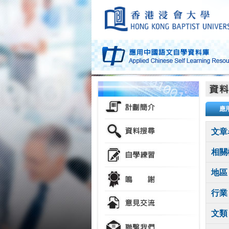
應
文章
相關
地區
行業
文類