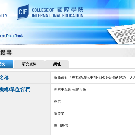
用文
研究資料
網址
名稱
:
廠商會對「在數碼環境中加強保護版權的建議」之
機構/單位/部門
:
香港中華廠商聯合會
:
香港
:
製造業
:
專用書信