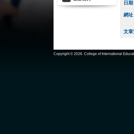
日期
網址
文章
Copyright ©
2026. College of International Educ