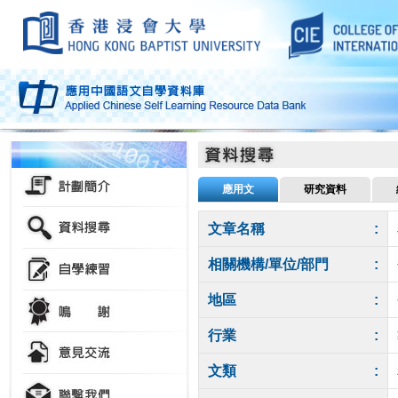
應用文
研究資料
文章名稱
:
相關機構/單位/部門
:
地區
:
行業
:
文類
: