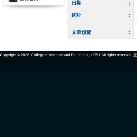
日期
:
網址
:
文章預覽
:
Copyright ©
2026. College of International Education, HKBU. All rights reserve