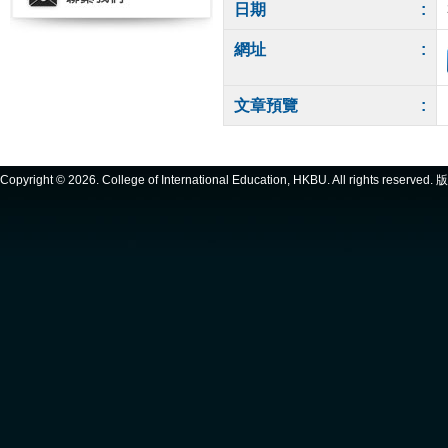
日期
:
網址
:
文章預覽
:
Copyright ©
2026. College of International Education, HKBU. All rights reserve