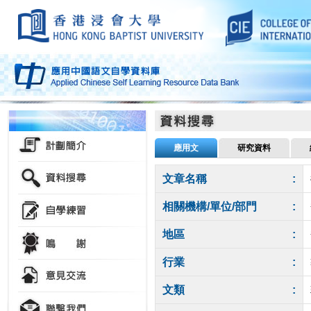
應用文
研究資料
文章名稱
:
相關機構/單位/部門
:
地區
:
行業
:
文類
: