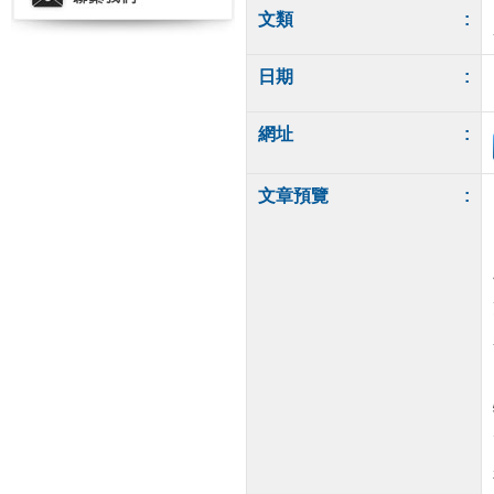
文類
:
日期
:
網址
:
文章預覽
: