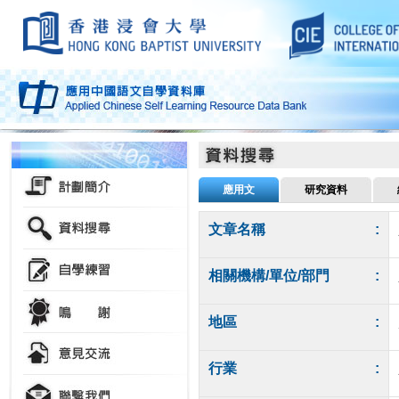
應用文
研究資料
文章名稱
:
相關機構/單位/部門
:
地區
:
行業
: