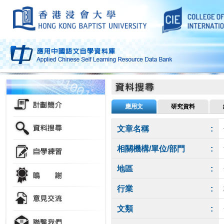
應用文
研究資料
文章名稱
:
相關機構/單位/部門
:
地區
:
行業
:
文類
: