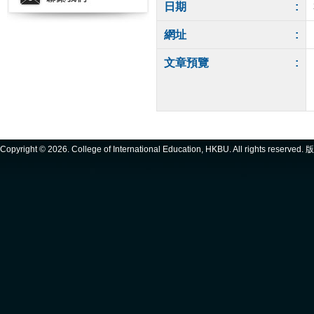
日期
:
網址
:
文章預覽
:
Copyright ©
2026. College of International Education, HKBU. All rights reserve