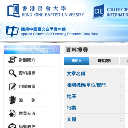
應用文
研究資料
文章名稱
:
相關機構/單位/部門
:
地區
:
行業
:
文類
: