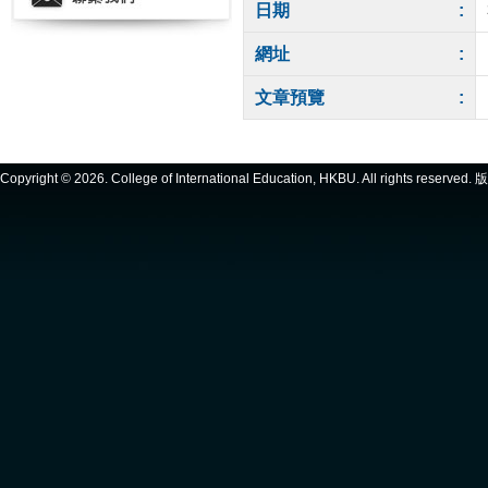
日期
:
網址
:
文章預覽
:
Copyright ©
2026. College of International Education, HKBU. All rights reserve