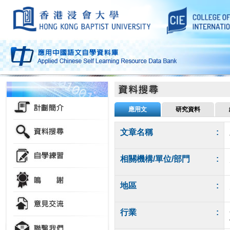
應用文
研究資料
文章名稱
:
相關機構/單位/部門
:
地區
:
行業
: