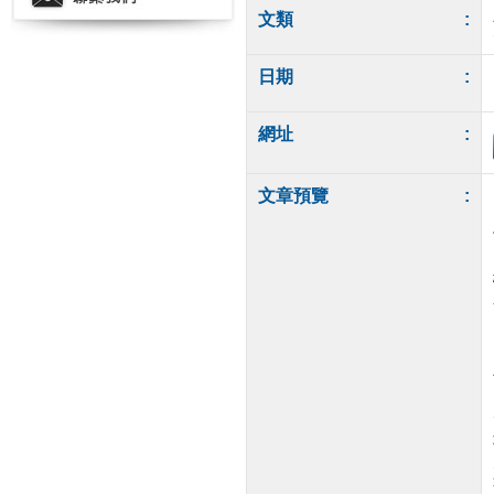
文類
:
日期
:
網址
:
文章預覽
: