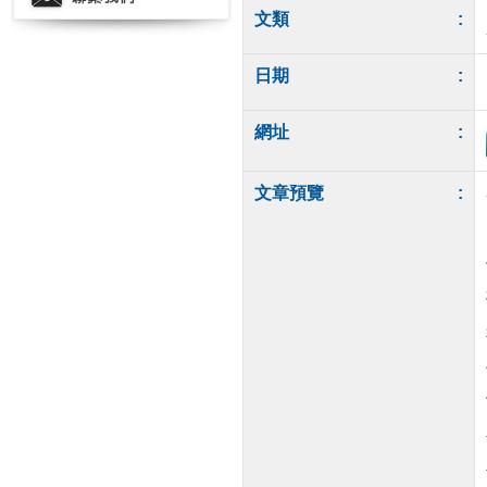
文類
:
日期
:
網址
:
文章預覽
: