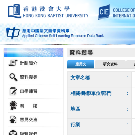
應用文
研究資料
文章名稱
:
相關機構/單位/部門
:
地區
:
行業
: