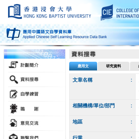
應用文
研究資料
文章名稱
:
相關機構/單位/部門
:
地區
:
行業
: