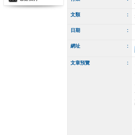
文類
:
日期
:
網址
:
文章預覽
: