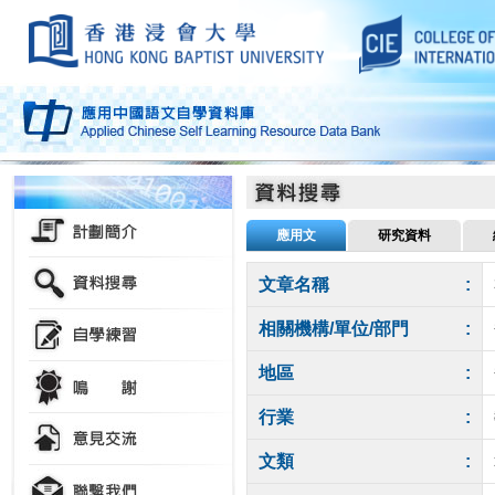
應用文
研究資料
文章名稱
:
相關機構/單位/部門
:
地區
:
行業
:
文類
: