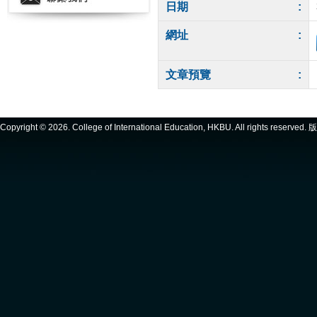
日期
:
網址
:
文章預覽
:
Copyright ©
2026. College of International Education, HKBU. All rights reserve