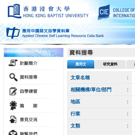
應用文
研究資料
文章名稱
:
相關機構/單位/部門
:
地區
:
行業
:
文類
: