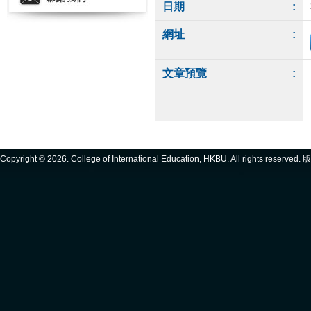
日期
:
網址
:
文章預覽
:
Copyright ©
2026. College of International Education, HKBU. All rights reserve