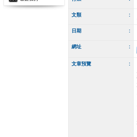
文類
:
日期
:
網址
:
文章預覽
: