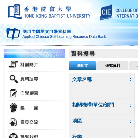
應用文
研究資料
文章名稱
:
相關機構/單位/部門
:
地區
:
行業
: