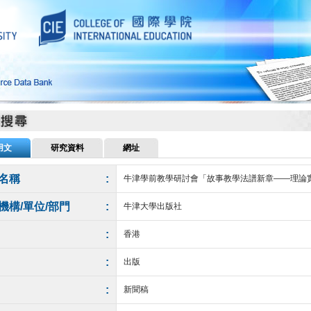
用文
研究資料
網址
名稱
:
牛津學前教學研討會「故事教學法譜新章——理論
機構/單位/部門
:
牛津大學出版社
:
香港
:
出版
:
新聞稿