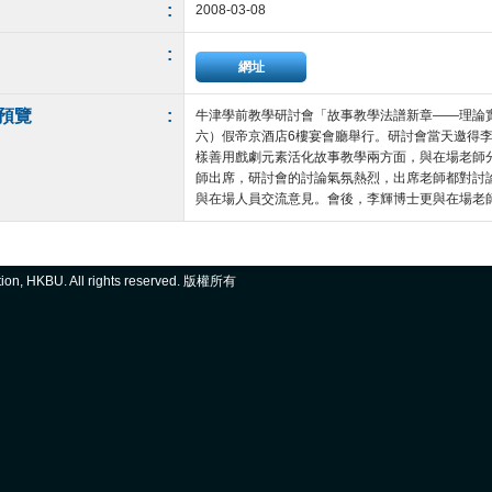
:
2008-03-08
:
網址
預覽
:
牛津學前教學研討會「故事教學法譜新章——理論實
六）假帝京酒店6樓宴會廳舉行。研討會當天邀得
樣善用戲劇元素活化故事教學兩方面，與在場老師
師出席，研討會的討論氣氛熱烈，出席老師都對討
與在場人員交流意見。會後，李輝博士更與在場老師舉行
ation, HKBU. All rights reserved. 版權所有