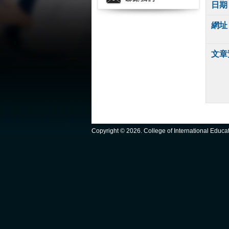
日期
網址
文章
Copyright ©
2026. College of International Educ