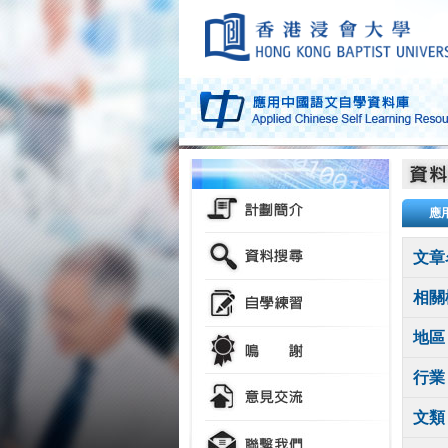
應
文章
相關
地區
行業
文類