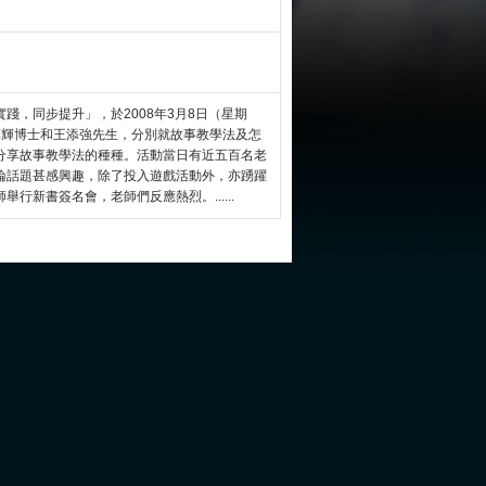
踐，同步提升」，於2008年3月8日（星期
李輝博士和王添強先生，分別就故事教學法及怎
分享故事教學法的種種。活動當日有近五百名老
論話題甚感興趣，除了投入遊戲活動外，亦踴躍
新書簽名會，老師們反應熱烈。......