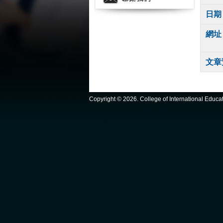
日期
網址
文章
Copyright ©
2026. College of International Educ