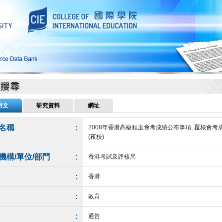
用文
研究資料
網址
名稱
:
2008年香港高級程度會考成績公布事項, 覆核會考
(夜校)
機構/單位/部門
:
香港考試及評核局
:
香港
:
教育
:
通告