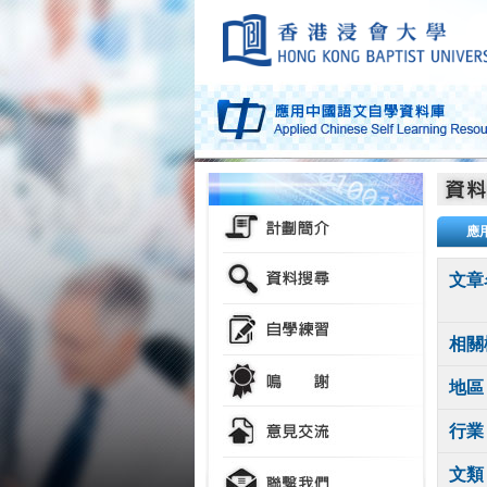
應
文章
相關
地區
行業
文類