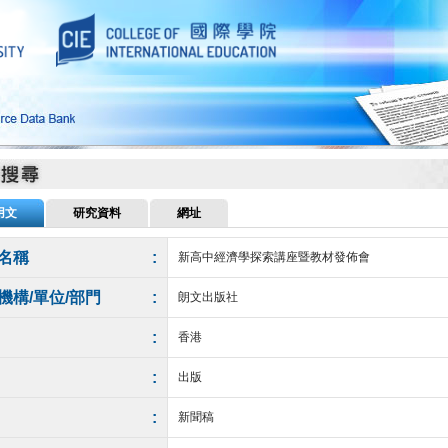
用文
研究資料
網址
名稱
:
新高中經濟學探索講座暨教材發佈會
機構/單位/部門
:
朗文出版社
:
香港
:
出版
:
新聞稿