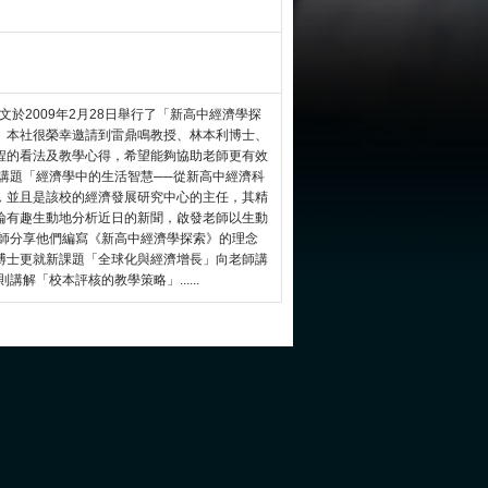
朗文於2009年2月28日舉行了「新高中經濟學探
。本社很榮幸邀請到雷鼎鳴教授、林本利博士、
程的看法及教學心得，希望能夠協助老師更有效
講題「經濟學中的生活智慧──從新高中經濟科
，並且是該校的經濟發展研究中心的主任，其精
論有趣生動地分析近日的新聞，啟發老師以生動
老師分享他們編寫《新高中經濟學探索》的理念
博士更就新課題「全球化與經濟增長」向老師講
解「校本評核的教學策略」......