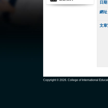
日期
網址
文章
Copyright ©
2026. College of International Educ