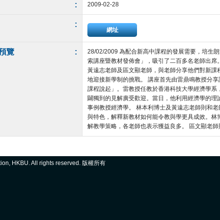
:
2009-02-28
:
網址
預覽
:
28/02/2009 為配合新高中課程的發展需要，培生
索講座暨教材發佈會」，吸引了二百多名老師出席
黃遠志老師及區文顯老師，與老師分享他們對新課
地迎接新學制的挑戰。 講座首先由雷鼎鳴教授分享
課程說起」。雷教授任教於香港科技大學經濟學系
闢獨到的見解廣受歡迎。當日，他利用經濟學的理
事例教授經濟學。 林本利博士及黃遠志老師則和
與特色，解釋新教材如何能令教與學更具成效。林
解教學策略，各老師也表示獲益良多。 區文顯老師則講
ation, HKBU. All rights reserved. 版權所有