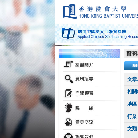
應
文章
相關
地區
行業
文類