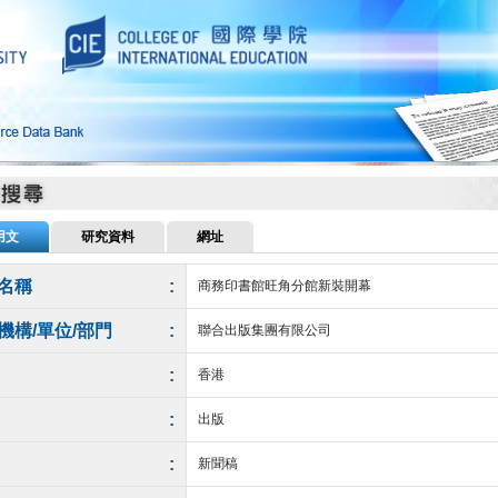
用文
研究資料
網址
名稱
:
商務印書館旺角分館新裝開幕
機構/單位/部門
:
聯合出版集團有限公司
:
香港
:
出版
:
新聞稿