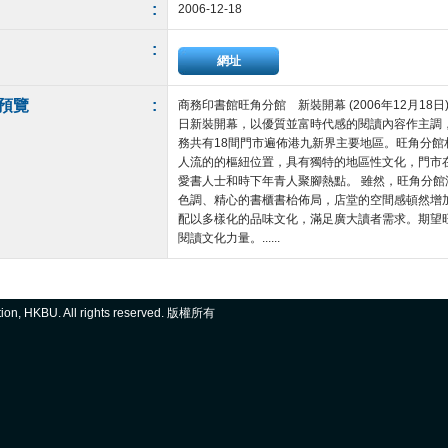
:
2006-12-18
:
網址
預覽
:
商務印書館旺角分館 新裝開幕 (2006年12月18
日新裝開幕，以優質並富時代感的閱讀內容作主調
務共有18間門市遍佈港九新界主要地區。旺角分
人流的的樞紐位置，具有獨特的地區性文化，門市
愛書人士和時下年青人聚腳熱點。 雖然，旺角分
色調、精心的書櫃書枱佈局，店堂的空間感頓然增
配以多樣化的品味文化，滿足廣大讀者需求。期望
閱讀文化力量。......
ation, HKBU. All rights reserved. 版權所有