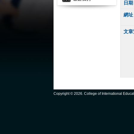
日期
網址
文章
Copyright ©
2026. College of International Educ