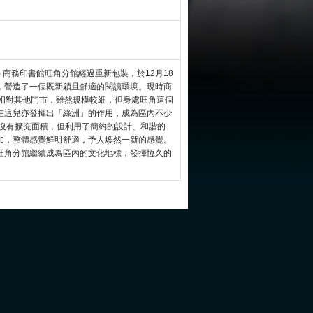
日) 商務印書館旺角分館經過重新包裝，於12月18
，營造了一個既新穎且舒適的閱讀環境。現時商
館相對其他門市，雖然規模較細，但身處旺角這個
在這兒亦發揮出「綠洲」的作用，成為區內不少
館沒有擴充面積，但利用了簡約的設計、和諧的
加，整體感覺鮮明舒適，予人煥然一新的感覺。
旺角分館繼續成為區內的文化地標，發揮恆久的