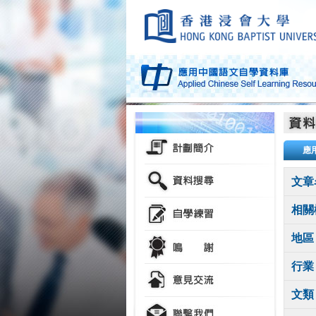
應
文章
相關
地區
行業
文類