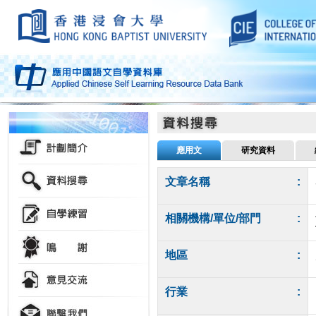
應用文
研究資料
文章名稱
:
相關機構/單位/部門
:
地區
:
行業
: