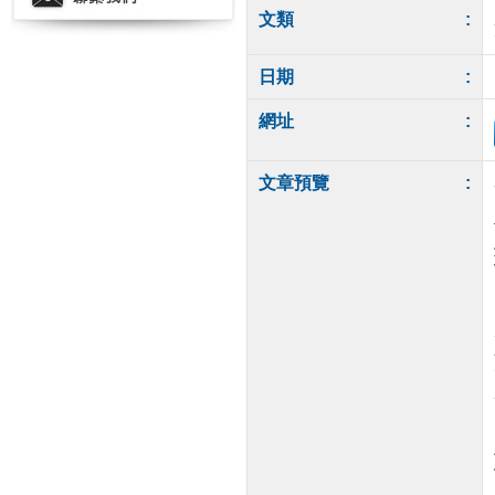
文類
:
日期
:
網址
:
文章預覽
: