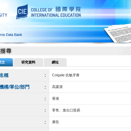
用文
研究資料
網址
名稱
:
Colgate 抗敏牙膏
機構/單位/部門
:
高露潔
:
香港
:
零售、進出口貿易
:
廣告