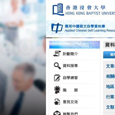
應
文章
相關
地區
行業
文類