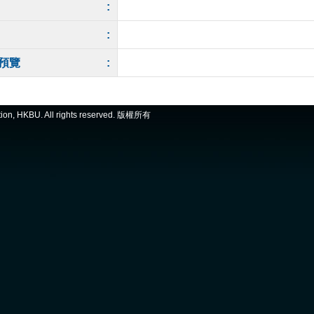
:
:
預覽
:
ation, HKBU. All rights reserved. 版權所有