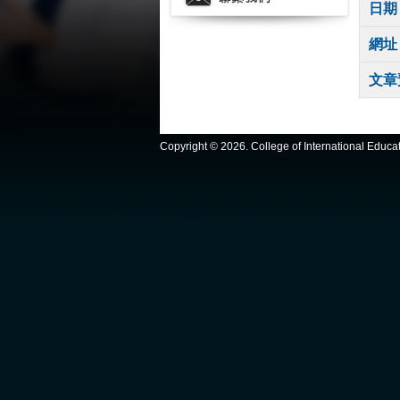
日期
網址
文章
Copyright ©
2026. College of International Educ