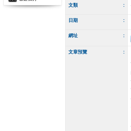
文類
:
日期
:
網址
:
文章預覽
: