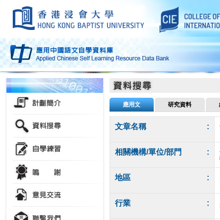
應用文
研究資料
文章名稱
:
相關機構/單位/部門
:
地區
:
行業
: