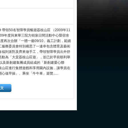
 帶領50名智障學員暢遊荔枝山莊 （2009年11
/09年度與東華三院方樹泉日間活動中心暨宿舍
度再次合辦「一體一藝09/10」義工計劃，延續
工服務委員會特別構思了一連串包含體育及藝術
春福到派對及齊來做手工，帶領智障學員出外舒
活動為「大棠荔枝山莊遊」，並已於早前順利舉
，以及新創建集團成員組成的「新創建愛心聯
枝山莊進行集體遊戲和享用園內設施，讓學員在
早操」、乘坐「牛牛車」遊覽......
原文