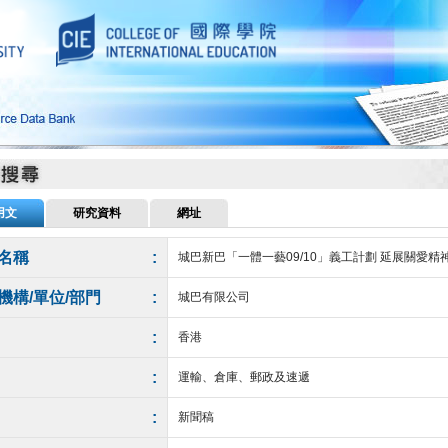
用文
研究資料
網址
名稱
:
城巴新巴「一體一藝09/10」義工計劃 延展關愛精
機構/單位/部門
:
城巴有限公司
:
香港
:
運輸、倉庫、郵政及速遞
:
新聞稿