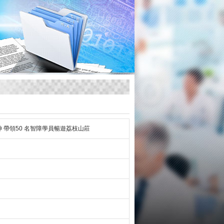
神 帶領50 名智障學員暢遊荔枝山莊