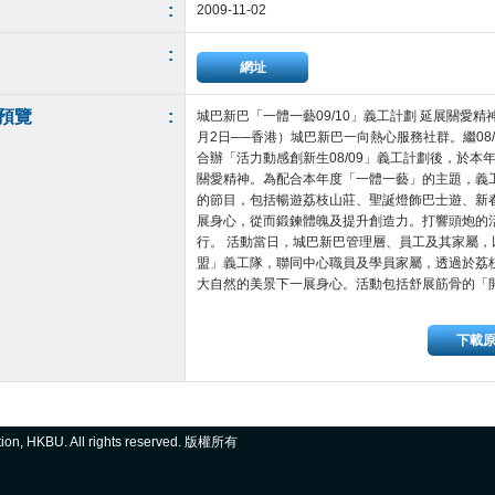
:
2009-11-02
:
網址
預覽
:
城巴新巴「一體一藝09/10」義工計劃 延展關愛精神
月2日──香港）城巴新巴一向熱心服務社群。繼08
合辦「活力動感創新生08/09」義工計劃後，於本年
關愛精神。為配合本年度「一體一藝」的主題，義
的節目，包括暢遊荔枝山莊、聖誕燈飾巴士遊、新
展身心，從而鍛鍊體魄及提升創造力。打響頭炮的
行。 活動當日，城巴新巴管理層、員工及其家屬
盟」義工隊，聯同中心職員及學員家屬，透過於荔
大自然的美景下一展身心。活動包括舒展筋骨的「開心做
下載
ation, HKBU. All rights reserved. 版權所有