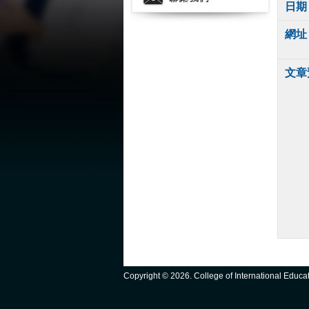
日期
網址
文章
Copyright ©
2026. College of International Educ