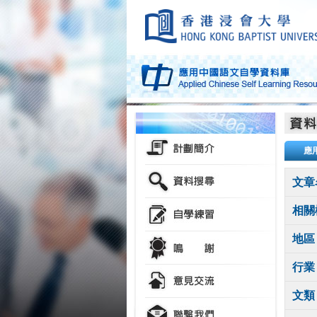
應
文章
相關
地區
行業
文類