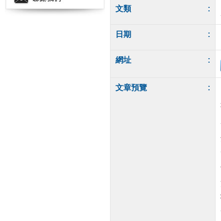
文類
:
日期
:
網址
:
文章預覽
: