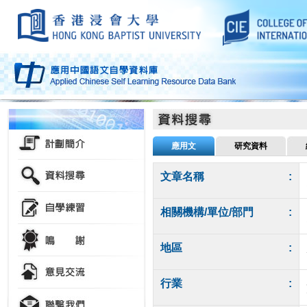
應用文
研究資料
文章名稱
:
相關機構/單位/部門
:
地區
:
行業
: