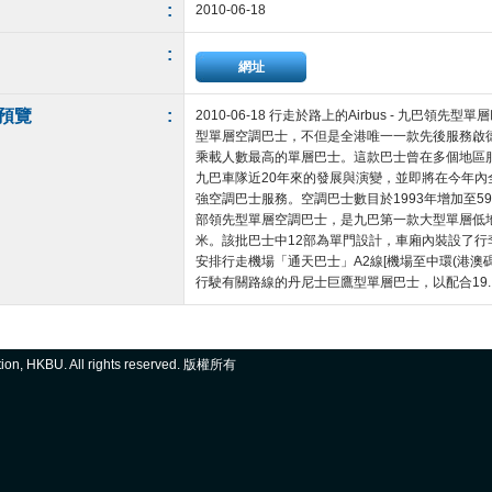
:
2010-06-18
:
網址
預覽
:
2010-06-18 行走於路上的Airbus - 九巴領
型單層空調巴士，不但是全港唯一一款先後服務啟
乘載人數最高的單層巴士。這款巴士曾在多個地區
九巴車隊近20年來的發展與演變，並即將在今年內
強空調巴士服務。空調巴士數目於1993年增加至5
部領先型單層空調巴士，是九巴第一款大型單層低地
米。該批巴士中12部為單門設計，車廂內裝設了行
安排行走機場「通天巴士」A2線[機場至中環(港澳碼頭
行駛有關路線的丹尼士巨鷹型單層巴士，以配合19....
ation, HKBU. All rights reserved. 版權所有