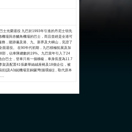
先型單層巴士光榮退役 九巴於1993年引進的丹尼士領先
德機場與赤鱲角機場的巴士，而且曾經是全港可
服務，蹤跡遍及港、九、新界及大嶼山，見證了
全面退役。 在90年代初期，九巴積極拓展及加
98部，佔車隊總數的19%。九巴當年引入了24
台巴士，登車只有一個梯級，車身長度為11.7
李架及配置41張豪華絲絨座椅及18個企位，被
)]及A3線[機場至銅鑼灣(循環線)]，取代原本
..