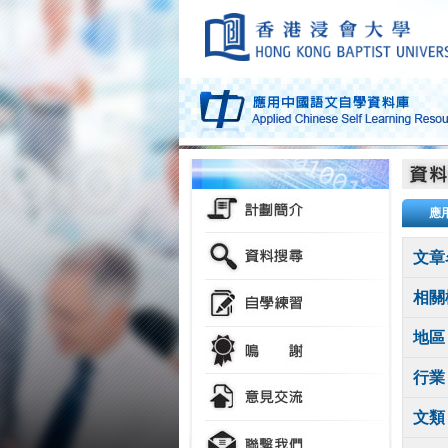
應
文章
相關
地區
行業
文類