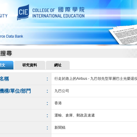
用文
研究資料
網址
名稱
:
行走於路上的Airbus - 九巴領先型單層巴士光榮退
機構/單位/部門
:
九巴公司
:
香港
:
運輸、倉庫、郵政及速遞
:
新聞稿