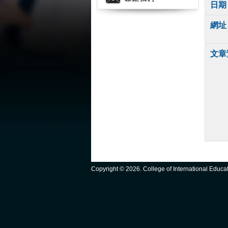
日期
網址
文章
Copyright ©
2026. College of International Educ