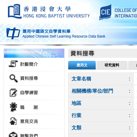
應用文
研究資料
文章名稱
:
相關機構/單位/部門
:
地區
:
行業
:
文類
: