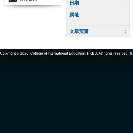
日期
:
網址
:
文章預覽
:
Copyright ©
2026. College of International Education, HKBU. All rights reserve