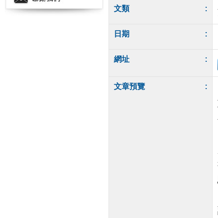
文類
:
日期
:
網址
:
文章預覽
: