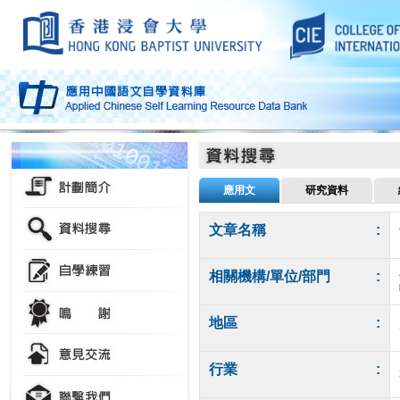
應用文
研究資料
文章名稱
:
相關機構/單位/部門
:
地區
:
行業
: