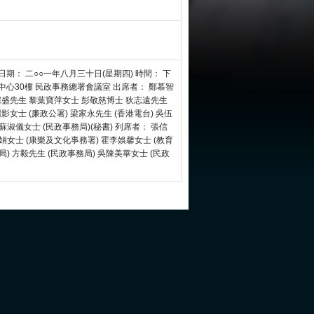
期： 二○○一年八月三十日(星期四) 時間： 下
中心30樓 民政事務總署會議室 出席者： 鄭慕智
許宗盛先生 黎葉寶萍女士 彭敬慈博士 狄志遠先生
影女士 (廉政公署) 梁家永先生 (香港電台) 吳伍
蘇淑儀女士 (民政事務局)(秘書) 列席者： 張信
淑娟女士 (康樂及文化事務署) 霍李娛馨女士 (教育
局) 方毅先生 (民政事務局) 吳陳美華女士 (民政