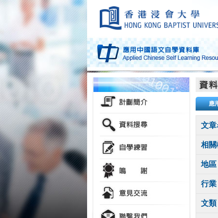
應
文章
相關
地區
行業
文類