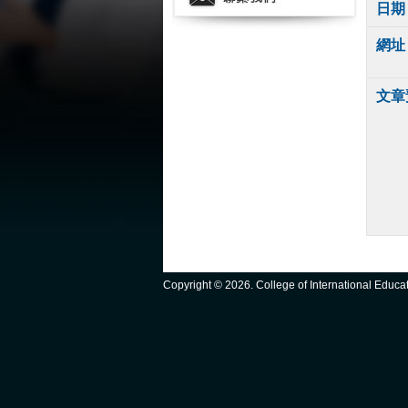
日期
網址
文章
Copyright ©
2026. College of International Educ