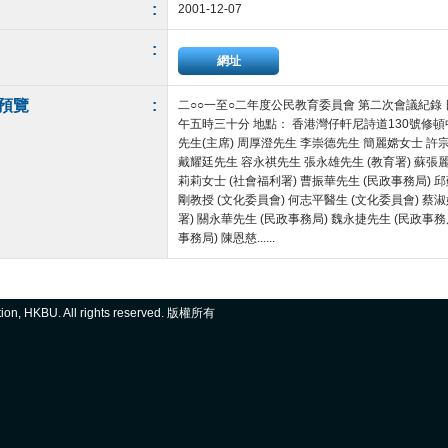
:
2001-12-07
:
網址
預覽
:
二○○一至○二年度公民教育委員會 第二次會議紀錄 日
午五時三十分 地點： 香港灣仔軒尼詩道130號修頓
先生(主席) 周厚澄先生 李崇德先生 簡麗嫦女士 
戴耀廷先生 容永祺先生 張永雄先生 (教育署) 蘇張麗
莉莉女士 (社會福利署) 曹振華先生 (民政事務局) 邱
剛教授 (文化委員會) 何志平醫生 (文化委員會) 蔡
署) 關永華先生 (民政事務局) 魏永捷先生 (民政事務
事務局) 陳恩慈......
ation, HKBU. All rights reserved. 版權所有