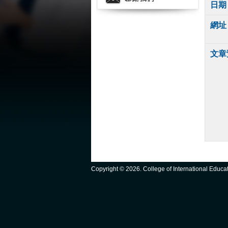
日期
網址
文章
Copyright ©
2026. College of International Educ