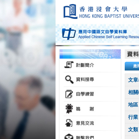
應
文章
相關
地區
行業
文類