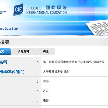
用文
研究資料
網址
名稱
:
第二輪教與學質素保證過程檢討的報告-嶺南大學
機構/單位/部門
:
大學教育資助委員會
:
香港
:
教育
:
報告