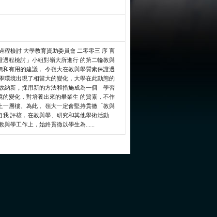
程檢討 大學教育資助委員會 二零零三 序 言
證過程檢討」小組對嶺大所進行 的第二輪教與
價和有用的建議， 令嶺大在教與學質素保證過
辦學環境出現了相當大的變化，大學在此動態的
吐故納新，採用新的方法和措施成為一個「學習
境的變化，對培養出來的畢業生 的質素，不作
上一層樓。為此， 嶺大一定會堅持貫徹「教與
自我 評核，在教與學、研究和其他學術活動
學工作上，始終貫徹以學生為......