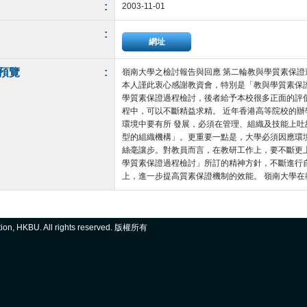
:
2003-11-01
:
網址
預覽
:
嶺南大學之檢討報告與回應 第二輪教與學質素保證過
本人謹此衷心感謝教資會，特別是「教與學質素保
學質素保證過程檢討，後者給予本校很多正面的評
程中，可以不斷精益求精。 近年香港高等院校的
環境中要有所 發展，必須在管理、組織及技能上
型的組織機構」。更重要一點是，大學必須因應環
絲毫讓步。對教員而言，在教研工作上，要不斷更
學質素保證過程檢討」所訂的精神方針，不斷進行
上，進一步提高質素保證機制的效能。 嶺南大學在教與
ation, HKBU. All rights reserved. 版權所有