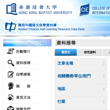
應用文
研究資料
文章名稱
:
相關機構/單位/部門
:
地區
:
行業
: