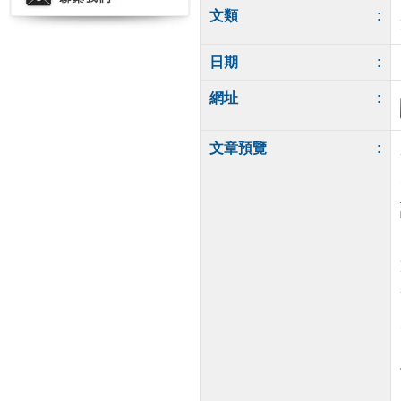
文類
:
日期
:
網址
:
文章預覽
: