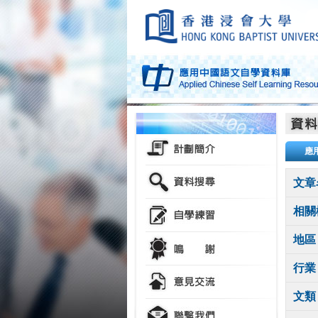
應
文章
相關
地區
行業
文類