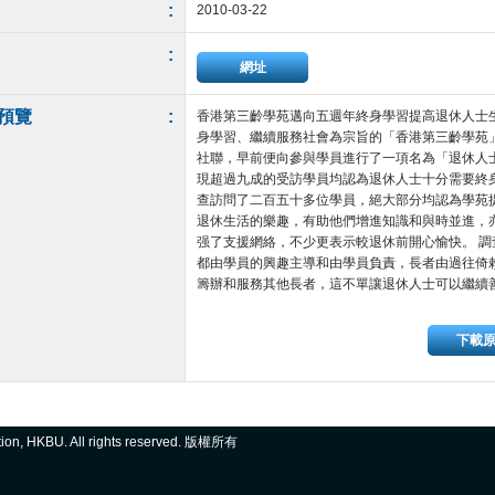
:
2010-03-22
:
網址
預覽
:
香港第三齡學苑邁向五週年終身學習提高退休人士生活滿
身學習、繼續服務社會為宗旨的「香港第三齡學苑」(
社聯，早前便向參與學員進行了一項名為「退休人
現超過九成的受訪學員均認為退休人士十分需要終
查訪問了二百五十多位學員，絕大部分均認為學苑
退休生活的樂趣，有助他們增進知識和與時並進，
强了支援網絡，不少更表示較退休前開心愉快。 
都由學員的興趣主導和由學員負責，長者由過往倚
籌辦和服務其他長者，這不單讓退休人士可以繼續善用才
下載
ation, HKBU. All rights reserved. 版權所有