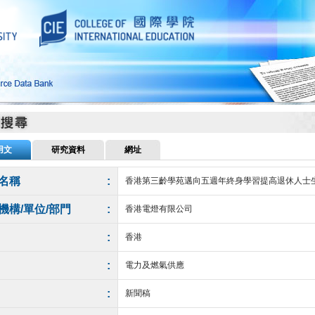
用文
研究資料
網址
名稱
:
香港第三齡學苑邁向五週年終身學習提高退休人士
機構/單位/部門
:
香港電燈有限公司
:
香港
:
電力及燃氣供應
:
新聞稿