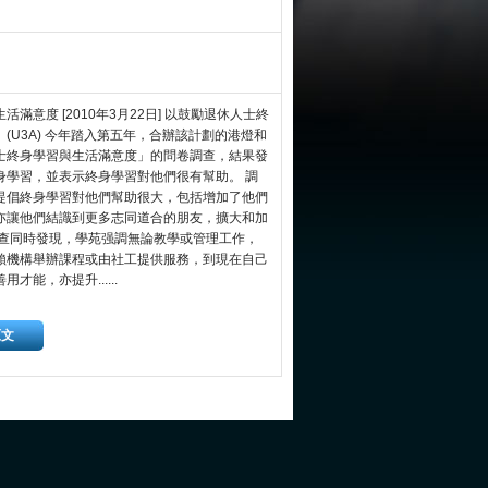
意度 [2010年3月22日] 以鼓勵退休人士終
U3A) 今年踏入第五年，合辦該計劃的港燈和
士終身學習與生活滿意度」的問卷調查，結果發
身學習，並表示終身學習對他們很有幫助。 調
提倡終身學習對他們幫助很大，包括增加了他們
亦讓他們結識到更多志同道合的朋友，擴大和加
調查同時發現，學苑强調無論教學或管理工作，
賴機構舉辦課程或由社工提供服務，到現在自己
能，亦提升......
原文