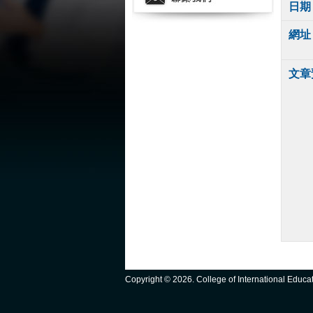
日期
網址
文章
Copyright ©
2026. College of International Educ