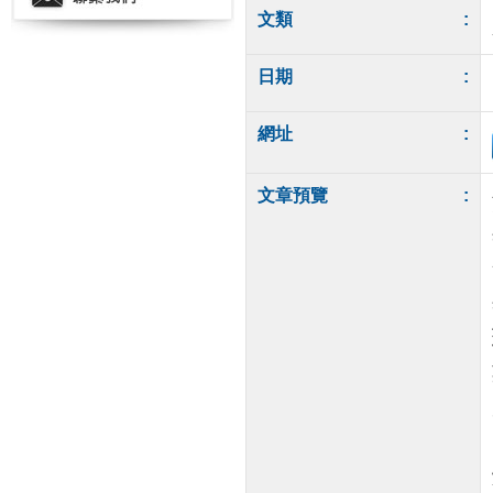
文類
:
日期
:
網址
:
文章預覽
: