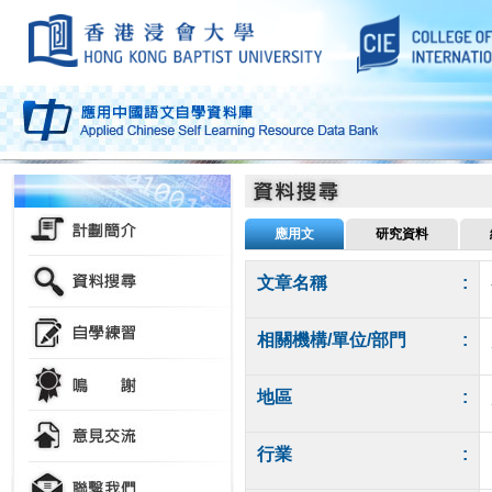
應用文
研究資料
文章名稱
:
相關機構/單位/部門
:
地區
:
行業
: