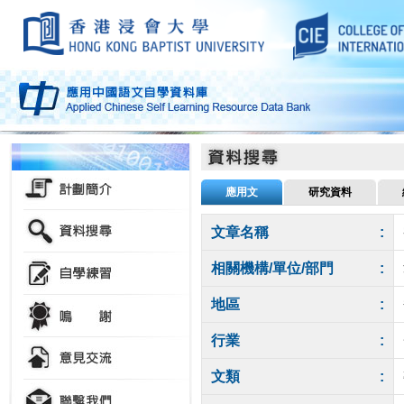
應用文
研究資料
文章名稱
:
相關機構/單位/部門
:
地區
:
行業
:
文類
: