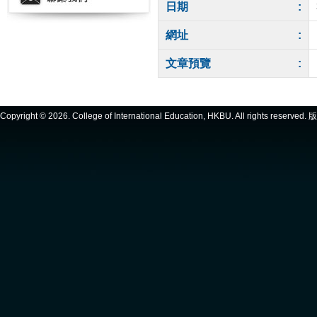
日期
:
網址
:
文章預覽
:
Copyright ©
2026. College of International Education, HKBU. All rights reserve