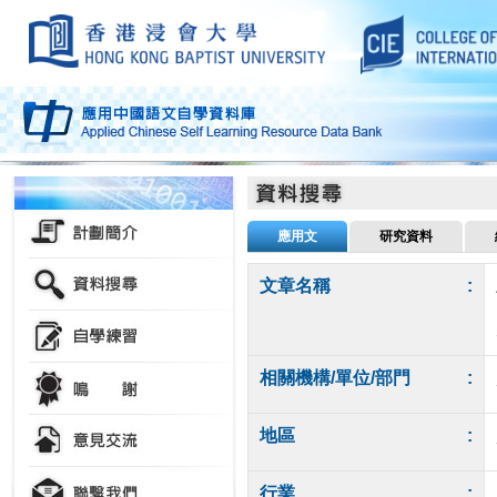
應用文
研究資料
文章名稱
:
相關機構/單位/部門
:
地區
:
行業
: