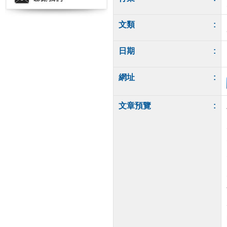
文類
:
日期
:
網址
:
文章預覽
: