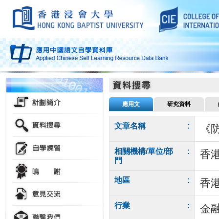
應用文
研究資料
文章名稱
:
《防
相關機構/單位/部
:
香
門
地區
:
香
行業
:
金