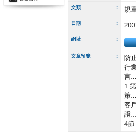
文類
:
規
日期
:
200
網址
:
文章預覽
:
防
行業
言.....
1 
策....
客
證.....
4節 公司