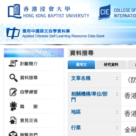
應用文
研究資料
文章名稱
:
《防
相關機構/單位/部
:
香
門
地區
:
香
行業
:
金