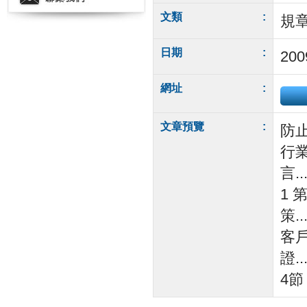
文類
:
規
日期
:
200
網址
:
文章預覽
:
防
行業
言.....
1 
策....
客
證.....
4節 公司