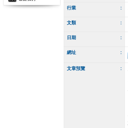
行業
:
文類
:
日期
:
網址
:
文章預覽
: