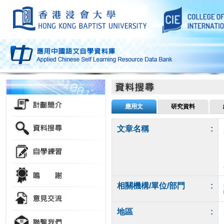
應用文
研究資料
文章名稱
:
相關機構/單位/部門
:
地區
: