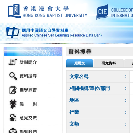
應用文
研究資料
文章名稱
:
相關機構/單位/部門
:
地區
:
行業
:
文類
: