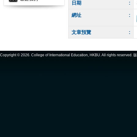
日期
:
網址
:
文章預覽
:
Copyright ©
2026. College of International Education, HKBU. All rights reserve